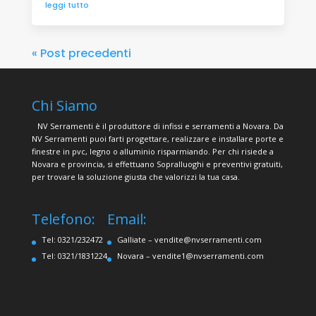
leggi tutto
« Post precedenti
Chi Siamo
NV Serramenti è il produttore di infissi e serramenti a Novara. Da
NV Serramenti puoi farti progettare, realizzare e installare porte e
finestre in pvc, legno o alluminio risparmiando. Per chi risiede a
Novara e provincia, si effettuano Sopralluoghi e preventivi gratuiti,
per trovare la soluzione giusta che valorizzi la tua casa.
Telefono:
Email:
Tel: 0321/232472
Galliate –
vendite@nvserramenti.com
Tel: 0321/1831224
Novara –
vendite1@nvserramenti.com