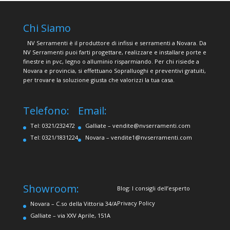
Chi Siamo
NV Serramenti è il produttore di infissi e serramenti a Novara. Da
NV Serramenti puoi farti progettare, realizzare e installare porte e
finestre in pvc, legno o alluminio risparmiando. Per chi risiede a
Novara e provincia, si effettuano Sopralluoghi e preventivi gratuiti,
per trovare la soluzione giusta che valorizzi la tua casa.
Telefono:
Email:
Tel: 0321/232472
Galliate –
vendite@nvserramenti.com
Tel: 0321/1831224
Novara –
vendite1@nvserramenti.com
Showroom:
Blog: I consigli dell’esperto
Privacy Policy
Novara – C.so della Vittoria 34/A
Galliate – via XXV Aprile, 151A