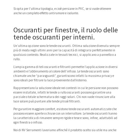
Si opta per l’ultima tipologia, e cioè persiane in PVC, se si vuole ottenere
anche un completo effetto antirumore e isolante.
Oscuranti per finestre, il ruolo delle
tende oscuranti per interni.
Un’ultima opzione sono
le tende oscuranti. Ottima soluzione divenuta sempre
più di moda negli ultimi anni per la capacità di integrarsi perfettamente in
qualsiasi contesto. Realizzate in tessuti tecnici, si applicano a pannello o a
rullo.
L’ampia gamma di teli oscuranti e filtranti permette l’applicazione in diversi
ambienti e l’abbinamento al colore dell’infisso. Le tende oscuranti sono
chiamate anche “parasguardi”, garantiscono infatti la massima privacy e
sono ideali per filtrare la luce proveniente dall’esterno.
Rappresentano la soluzione ideale nei contesti in cui le persiane non possono
essere installate, infatti le tende a rullo oscuranti possono garantire una
parziale o totale schermatura dei raggi solari. Chi non vuole rinunciare alla
luce solare può puntare alle tende plissè filtranti.
Per garantire maggiore comfort, esistono tende oscuranti automatizzate che
possono essere aperte o chiuse con un interruttore. Le tende oscuranti hanno
la caratteristica di rimanere sempre rigide e tese e sono, infine, adattabili ad
ogni finestra o infisso.
Noi di NV Serramenti lavoriamo affinché il prodotto scelto sia utile ma anche