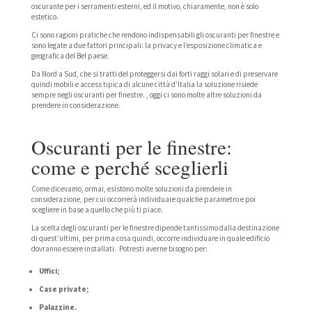
oscurante per i serramenti esterni, ed il motivo, chiaramente, non è solo
estetico.
Ci sono ragioni pratiche che rendono indispensabili gli oscuranti per finestre e
sono legate a due fattori principali: la privacy e l’esposizione climatica e
geografica del Bel paese.
Da Nord a Sud, che si tratti del proteggersi dai forti raggi solari e di preservare
quindi mobili e access tipica di alcune città d’Italia la soluzione risiede
sempre negli oscuranti per finestre. , oggi ci sono molte altre soluzioni da
prendere in considerazione.
Oscuranti per le finestre:
come e perché sceglierli
Come dicevamo, ormai, esistono molte soluzioni da prendere in
considerazione, per cui occorrerà individuare qualche parametro e poi
scegliere in base a quello che più ti piace.
La scelta degli oscuranti per le finestre dipende tantissimo dalla destinazione
di quest’ultimi, per prima cosa quindi, occorre individuare in quale edificio
dovranno essere installati. Potresti averne bisogno per:
Uffici;
Case private;
Palazzine.