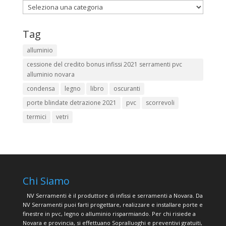
Categorie
Tag
alluminio
cessione del credito bonus infissi 2021 serramenti pvc
alluminio novara
condensa
legno
libro
oscuranti
porte blindate detrazione 2021
pvc
scorrevoli
termici
vetri
Chi Siamo
NV Serramenti è il produttore di infissi e serramenti a Novara. Da
NV Serramenti puoi farti progettare, realizzare e installare porte e
finestre in pvc, legno o alluminio risparmiando. Per chi risiede a
Novara e provincia, si effettuano Sopralluoghi e preventivi gratuiti,