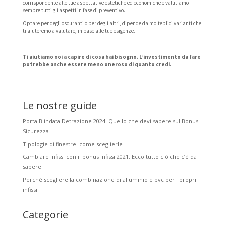
corrispondente alle tue aspettative estetiche ed economiche e valutiamo
sempre tutti gli aspetti in fase di preventivo.
Optare per degli oscuranti o per degli altri, dipende da molteplici varianti che
ti aiuteremo a valutare, in base alle tue esigenze.
Ti aiutiamo noi a capire di cosa hai bisogno. L’investimento da fare
potrebbe anche essere meno oneroso di quanto credi.
Le nostre guide
Porta Blindata Detrazione 2024: Quello che devi sapere sul Bonus
Sicurezza
Tipologie di finestre: come sceglierle
Cambiare infissi con il bonus infissi 2021. Ecco tutto ciò che c’è da
sapere
Perché scegliere la combinazione di alluminio e pvc per i propri
infissi
Categorie