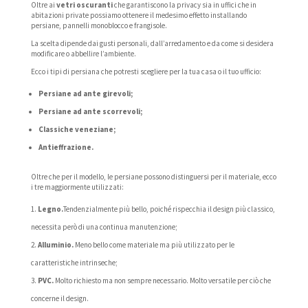
Oltre ai
vetri oscuranti
che garantiscono la privacy sia in uffici che in
abitazioni private possiamo ottenere il medesimo effetto installando
persiane, pannelli monoblocco e frangisole.
La scelta dipende dai gusti personali, dall’arredamento e da come si desidera
modificare o abbellire l’ambiente.
Ecco i tipi di persiana che potresti scegliere per la tua casa o il tuo ufficio:
Persiane ad ante girevoli;
Persiane ad ante scorrevoli;
Classiche veneziane;
Antieffrazione.
Oltre che per il modello, le persiane possono distinguersi per il materiale, ecco
i tre maggiormente utilizzati:
Legno.
Tendenzialmente più bello, poiché rispecchia il design più classico,
necessita però di una continua manutenzione;
Alluminio.
Meno bello come materiale ma più utilizzato per le
caratteristiche intrinseche;
PVC.
Molto richiesto ma non sempre necessario. Molto versatile per ciò che
concerne il design.