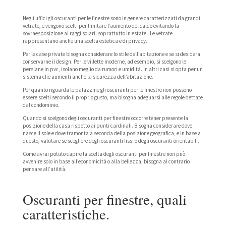
Negli uffici gli oscuranti per le finestre sono in genere caratterizzati da grandi
vetrate, e vengono scelti per limitare l’aumento del caldo evitando la
sovraesposizione ai raggi solari, soprattutto in estate. Le vetrate
rappresentano anche una scelta estetica e di privacy.
Per le case private bisogna considerare lo stile dell’abitazione e se si desidera
conservarne il design. Per le villette moderne, ad esempio, si scelgono le
persiane in pvc, isolano meglio da rumori e umidità. In altri casi si opta per un
sistema che aumenti anche la sicurezza dell’abitazione.
Per quanto riguarda le palazzine gli oscuranti per le finestre non possono
essere scelti secondo il proprio gusto, ma bisogna adeguarsi alle regole dettate
dal condominio.
Quando si scelgono degli oscuranti per finestre occorre tener presente la
posizione della casa rispetto ai punti cardinali. Bisogna considerare dove
nasce il sole e dove tramonta a seconda della posizione geografica, e in base a
questo, valutare se scegliere degli oscuranti fissi o degli oscuranti orientabili.
Come avrai potuto capire la scelta degli oscuranti per finestre non può
avvenire solo in base all’economicità o alla bellezza, bisogna al contrario
pensare all’utilità.
Oscuranti per finestre, quali
caratteristiche.