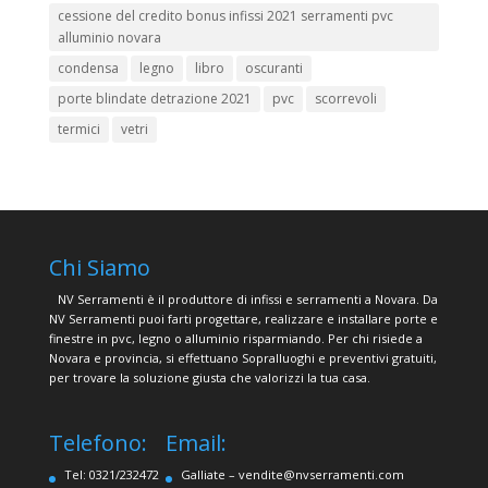
cessione del credito bonus infissi 2021 serramenti pvc
alluminio novara
condensa
legno
libro
oscuranti
porte blindate detrazione 2021
pvc
scorrevoli
termici
vetri
Chi Siamo
NV Serramenti è il produttore di infissi e serramenti a Novara. Da
NV Serramenti puoi farti progettare, realizzare e installare porte e
finestre in pvc, legno o alluminio risparmiando. Per chi risiede a
Novara e provincia, si effettuano Sopralluoghi e preventivi gratuiti,
per trovare la soluzione giusta che valorizzi la tua casa.
Telefono:
Email:
Tel: 0321/232472
Galliate –
vendite@nvserramenti.com