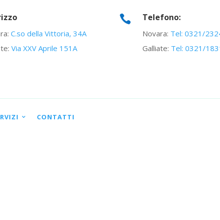
rizzo
Telefono:

ra:
C.so della Vittoria, 34A
Novara:
Tel: 0321/23
ate:
Via XXV Aprile 151A
Galliate:
Tel: 0321/18
RVIZI
CONTATTI
1