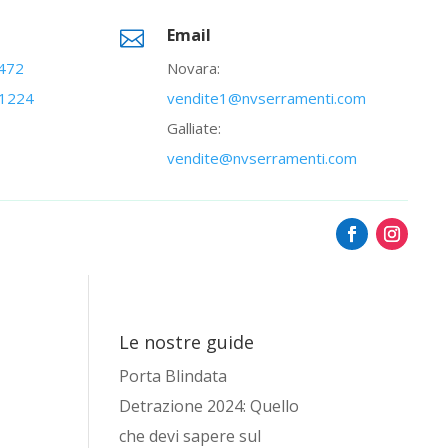
Email

2472
Novara:
31224
vendite1@nvserramenti.com
Galliate:
vendite@nvserramenti.com
Le nostre guide
Porta Blindata
Detrazione 2024: Quello
che devi sapere sul