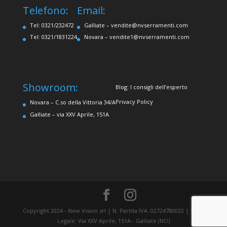
Telefono:
Email:
Tel: 0321/232472
Galliate –
vendite@nvserramenti.com
Tel: 0321/1831224
Novara –
vendite1@nvserramenti.com
Showroom:
Blog: I consigli dell’esperto
Privacy Policy
Novara – C.so della Vittoria 34/A
Galliate – via XXV Aprile, 151A
Copyright 2024 - New Vision srl | N. Partita IVA: 02724780032 | Sede
Legale: Via XXV Aprile, 151A - Galliate (NO)