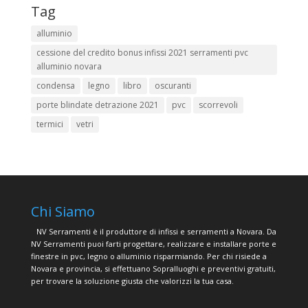
Tag
alluminio
cessione del credito bonus infissi 2021 serramenti pvc
alluminio novara
condensa
legno
libro
oscuranti
porte blindate detrazione 2021
pvc
scorrevoli
termici
vetri
Chi Siamo
NV Serramenti è il produttore di infissi e serramenti a Novara. Da
NV Serramenti puoi farti progettare, realizzare e installare porte e
finestre in pvc, legno o alluminio risparmiando. Per chi risiede a
Novara e provincia, si effettuano Sopralluoghi e preventivi gratuiti,
per trovare la soluzione giusta che valorizzi la tua casa.