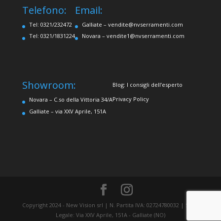
Telefono:
Email:
Tel: 0321/232472
Galliate –
vendite@nvserramenti.com
Tel: 0321/1831224
Novara –
vendite1@nvserramenti.com
Showroom:
Blog: I consigli dell’esperto
Privacy Policy
Novara – C.so della Vittoria 34/A
Galliate – via XXV Aprile, 151A
Copyright 2024 - New Vision srl | N. Partita IVA: 02724780032 | Sede
Legale: Via XXV Aprile, 151A - Galliate (NO)