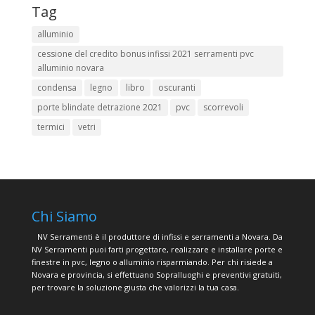
Tag
alluminio
cessione del credito bonus infissi 2021 serramenti pvc
alluminio novara
condensa
legno
libro
oscuranti
porte blindate detrazione 2021
pvc
scorrevoli
termici
vetri
Chi Siamo
NV Serramenti è il produttore di infissi e serramenti a Novara. Da
NV Serramenti puoi farti progettare, realizzare e installare porte e
finestre in pvc, legno o alluminio risparmiando. Per chi risiede a
Novara e provincia, si effettuano Sopralluoghi e preventivi gratuiti,
per trovare la soluzione giusta che valorizzi la tua casa.