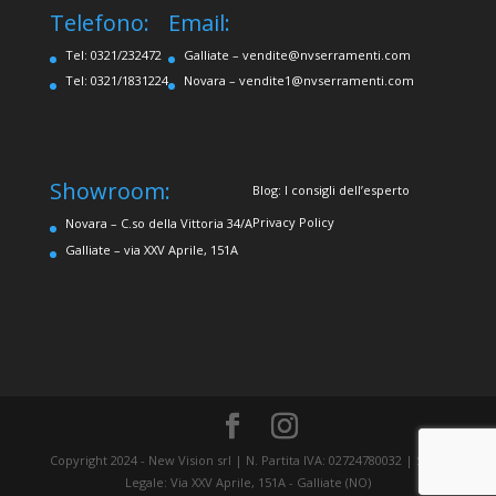
Telefono:
Email:
Tel: 0321/232472
Galliate –
vendite@nvserramenti.com
Tel: 0321/1831224
Novara –
vendite1@nvserramenti.com
Showroom:
Blog: I consigli dell’esperto
Privacy Policy
Novara – C.so della Vittoria 34/A
Galliate – via XXV Aprile, 151A
Copyright 2024 - New Vision srl | N. Partita IVA: 02724780032 | Sede
Legale: Via XXV Aprile, 151A - Galliate (NO)