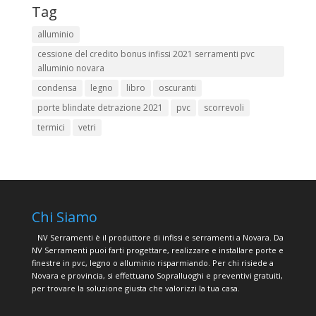
Tag
alluminio
cessione del credito bonus infissi 2021 serramenti pvc
alluminio novara
condensa
legno
libro
oscuranti
porte blindate detrazione 2021
pvc
scorrevoli
termici
vetri
Chi Siamo
NV Serramenti è il produttore di infissi e serramenti a Novara. Da
NV Serramenti puoi farti progettare, realizzare e installare porte e
finestre in pvc, legno o alluminio risparmiando. Per chi risiede a
Novara e provincia, si effettuano Sopralluoghi e preventivi gratuiti,
per trovare la soluzione giusta che valorizzi la tua casa.