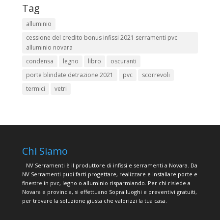
Tag
alluminio
cessione del credito bonus infissi 2021 serramenti pvc
alluminio novara
condensa
legno
libro
oscuranti
porte blindate detrazione 2021
pvc
scorrevoli
termici
vetri
Chi Siamo
NV Serramenti è il produttore di infissi e serramenti a Novara. Da
NV Serramenti puoi farti progettare, realizzare e installare porte e
finestre in pvc, legno o alluminio risparmiando. Per chi risiede a
Novara e provincia, si effettuano Sopralluoghi e preventivi gratuiti,
per trovare la soluzione giusta che valorizzi la tua casa.