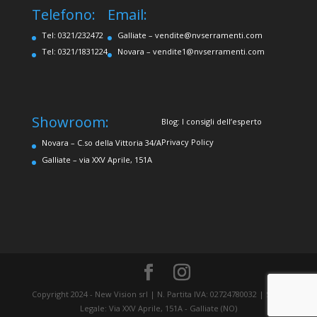
Telefono:
Email:
Tel: 0321/232472
Galliate –
vendite@nvserramenti.com
Tel: 0321/1831224
Novara –
vendite1@nvserramenti.com
Showroom:
Blog: I consigli dell’esperto
Privacy Policy
Novara – C.so della Vittoria 34/A
Galliate – via XXV Aprile, 151A
Copyright 2024 - New Vision srl | N. Partita IVA: 02724780032 | Sede
Legale: Via XXV Aprile, 151A - Galliate (NO)