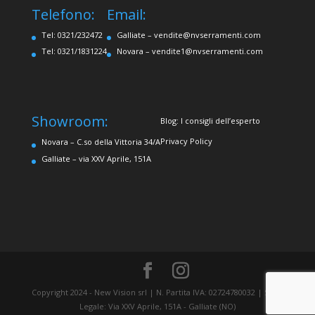
Telefono:
Email:
Tel: 0321/232472
Galliate –
vendite@nvserramenti.com
Tel: 0321/1831224
Novara –
vendite1@nvserramenti.com
Showroom:
Blog: I consigli dell’esperto
Privacy Policy
Novara – C.so della Vittoria 34/A
Galliate – via XXV Aprile, 151A
Copyright 2024 - New Vision srl | N. Partita IVA: 02724780032 | Sede
Legale: Via XXV Aprile, 151A - Galliate (NO)