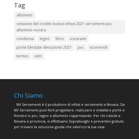
Tag
alluminio
cessione del credito bonus infissi 2021 serramenti pvc
alluminio novara
condensa
legno
libro
oscuranti
porte blindate detrazione 2021
pvc
scorrevoli
termici
vetri
Chi Siamo
NV Serramenti è il produttore di infissi e serramenti a Novara. Da
NV Serramenti puoi farti progettare, realizzare e installare porte e
finestre in pvc, legno o alluminio risparmiando. Per chi risiede a
Novara e provincia, si effettuano Sopralluoghi e preventivi gratuiti,
per trovare la soluzione giusta che valorizzi la tua casa.