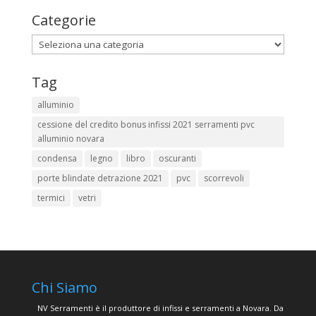
Categorie
Categorie
Tag
alluminio
cessione del credito bonus infissi 2021 serramenti pvc
alluminio novara
condensa
legno
libro
oscuranti
porte blindate detrazione 2021
pvc
scorrevoli
termici
vetri
Chi Siamo
NV Serramenti è il produttore di infissi e serramenti a Novara. Da