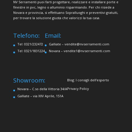
NV Serramenti puoi farti progettare, realizzare e installare porte e
finestre in pvc, legno o alluminio risparmiando. Per chi risiede a
Novara e provincia, si effettuano Sopralluoghi e preventivi gratuiti,
per trovare la soluzione giusta che valorizzi la tua casa.
Telefono:
Email:
Tel: 0321/232472
Galliate –
vendite@nvserramenti.com
Tel: 0321/1831224
Novara –
vendite1@nvserramenti.com
Showroom:
Blog: I consigli dell’esperto
Privacy Policy
Novara – C.so della Vittoria 34/A
Galliate – via XXV Aprile, 151A