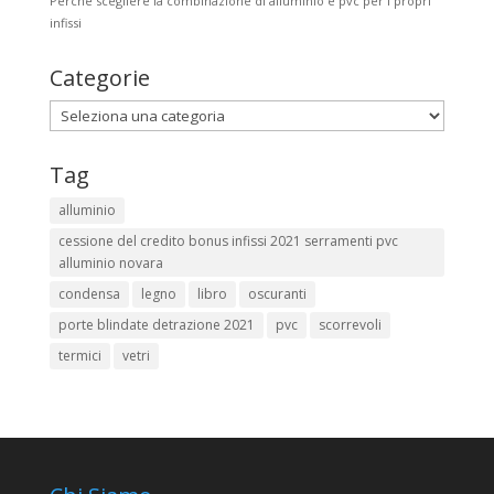
Perché scegliere la combinazione di alluminio e pvc per i propri
infissi
Categorie
Categorie
Tag
alluminio
cessione del credito bonus infissi 2021 serramenti pvc
alluminio novara
condensa
legno
libro
oscuranti
porte blindate detrazione 2021
pvc
scorrevoli
termici
vetri