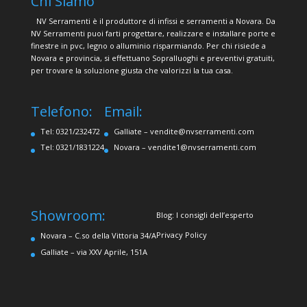
Chi Siamo
NV Serramenti è il produttore di infissi e serramenti a Novara. Da
NV Serramenti puoi farti progettare, realizzare e installare porte e
finestre in pvc, legno o alluminio risparmiando. Per chi risiede a
Novara e provincia, si effettuano Sopralluoghi e preventivi gratuiti,
per trovare la soluzione giusta che valorizzi la tua casa.
Telefono:
Email:
Tel: 0321/232472
Galliate –
vendite@nvserramenti.com
Tel: 0321/1831224
Novara –
vendite1@nvserramenti.com
Showroom:
Blog: I consigli dell’esperto
Privacy Policy
Novara – C.so della Vittoria 34/A
Galliate – via XXV Aprile, 151A