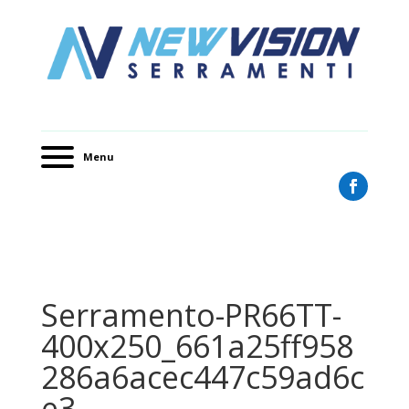
Menu
Serramento-PR66TT-
400x250_661a25ff958
286a6acec447c59ad6c
e3