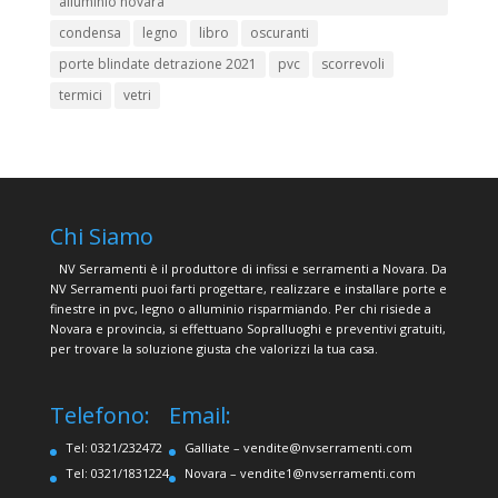
alluminio novara
condensa
legno
libro
oscuranti
porte blindate detrazione 2021
pvc
scorrevoli
termici
vetri
Chi Siamo
NV Serramenti è il produttore di infissi e serramenti a Novara. Da
NV Serramenti puoi farti progettare, realizzare e installare porte e
finestre in pvc, legno o alluminio risparmiando. Per chi risiede a
Novara e provincia, si effettuano Sopralluoghi e preventivi gratuiti,
per trovare la soluzione giusta che valorizzi la tua casa.
Telefono:
Email:
Tel: 0321/232472
Galliate –
vendite@nvserramenti.com
Tel: 0321/1831224
Novara –
vendite1@nvserramenti.com