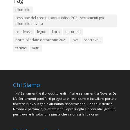
Tag
alluminio
cessione del credito bonus infissi 2021 serramenti pvc
alluminio novara
condensa
legno
libro
oscuranti
porte blindate detrazione 2021
pvc
scorrevoli
termici
vetri
Chi Siamo
NV Serramenti è il produttore di infissi e serramenti a Novara. Da
NV Serramenti puoi farti progettare, realizzare e installare porte e
finestre in pvc, legno o alluminio risparmiando. Per chi risiede a
Novara e provincia, si effettuano Sopralluoghi e preventivi gratuiti,
per trovare la soluzione giusta che valorizzi la tua casa.